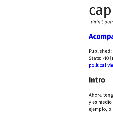
cap
didn't pump
Acompa
Published:
Stats: -10 
political vi
Intro
Ahora teng
y es medio
ejemplo, o