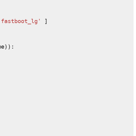
'fastboot_lg'
]
me
)):