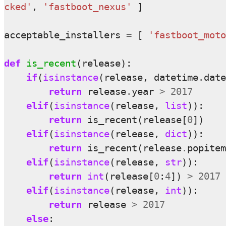
cked'
,
'fastboot_nexus'
]
acceptable_installers
=
[
'fastboot_moto
def
is_recent
(
release
):
if
(
isinstance
(
release
,
datetime
.
date
return
release
.
year
>
2017
elif
(
isinstance
(
release
,
list
)):
return
is_recent
(
release
[
0
])
elif
(
isinstance
(
release
,
dict
)):
return
is_recent
(
release
.
popitem
elif
(
isinstance
(
release
,
str
)):
return
int
(
release
[
0
:
4
])
>
2017
elif
(
isinstance
(
release
,
int
)):
return
release
>
2017
else
: