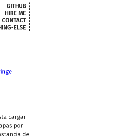
GITHUB
HIRE ME
CONTACT
HING-ELSE
ringe
sta cargar
mapas por
nstancia de