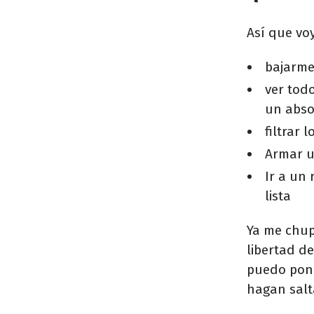
Así que voy
bajarme 
ver tod
un abso
filtrar 
Armar u
Ir a un 
lista
Ya me chup
libertad d
puedo pone
hagan salt