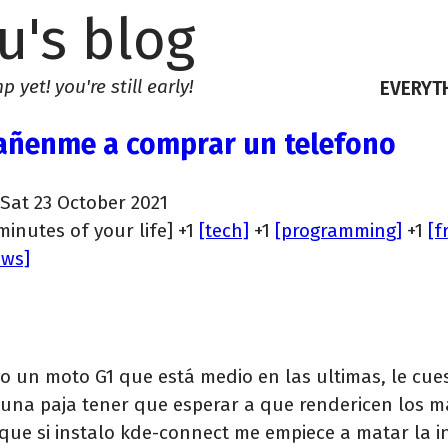
u's blog
 yet! you're still early!
EVERYT
ñenme a comprar un telefono
 Sat 23 October 2021
[minutes of your life] +1
[tech]
+1
[programming]
+1
[f
ews]
o un moto G1 que está medio en las ultimas, le cue
 una paja tener que esperar a que rendericen los 
 que si instalo kde-connect me empiece a matar la i