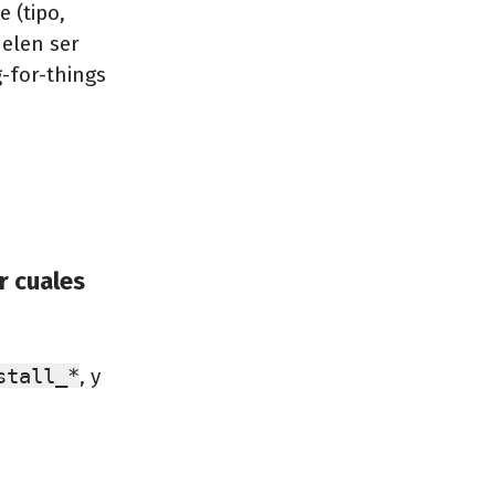
 (tipo,
elen ser
-for-things
r cuales
stall_*
, y