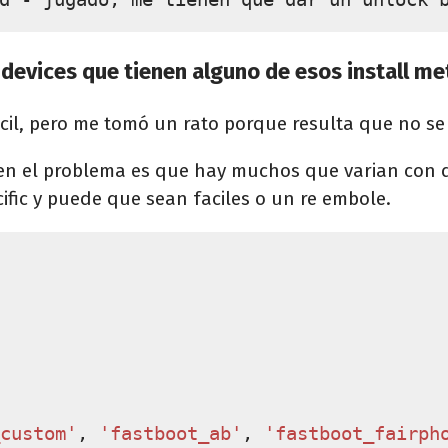
os devices que tienen alguno de esos install m
acil, pero me tomó un rato porque resulta que no se
en el problema es que hay muchos que varian con d
ific y puede que sean faciles o un re embole.
custom'
,
'fastboot_ab'
,
'fastboot_fairph