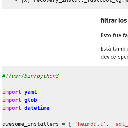
filtrar l
Esto fue f
Está tambi
device-spec
#!/usr/bin/python3
import
yaml
import
glob
import
datetime
awesome_installers
=
[
'heimdall'
,
'edl_