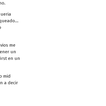
no.
ueria
queado...
o
nvios me
tener un
irst en un
o mid
n a decir