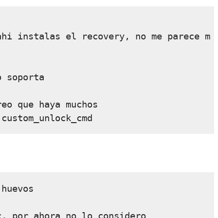
ahi instalas el recovery, no me parece m
 soporta

eo que haya muchos

huevos

, por ahora no lo considero
