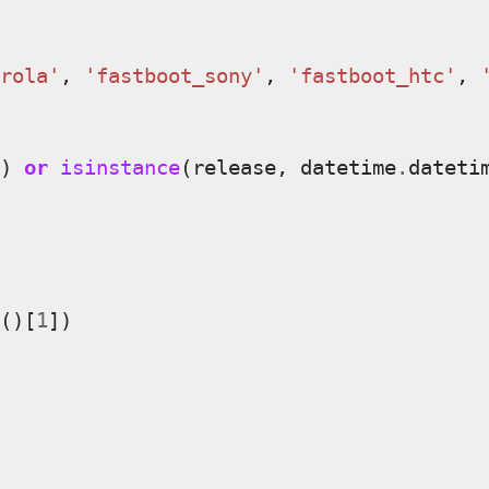
rola'
,
'fastboot_sony'
,
'fastboot_htc'
,
)
or
isinstance
(
release
,
datetime
.
dateti
()[
1
])