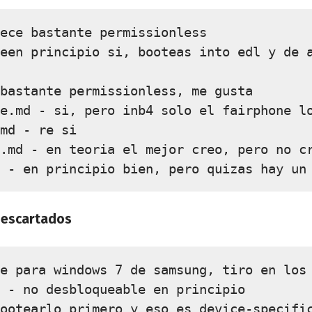
ece bastante permissionless

een principio si, booteas into edl y de 
bastante permissionless, me gusta

e.md - si, pero inb4 solo el fairphone lo
md - re si

.md - en teoria el mejor creo, pero no cr
escartados
e para windows 7 de samsung, tiro en los 
 - no desbloqueable en principio

ootearlo primero y eso es device-specific