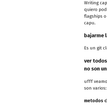
Writing ca
quiero po
flagships 
capu.
bajarme l
Es un git c
ver todos
no son un
ufff veamo
son varios:
metodos c