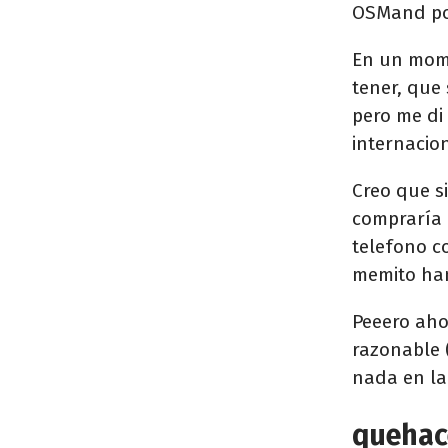
OSMand po
En un mom
tener, que
pero me di 
internacion
Creo que si
compraría 
telefono co
memito ha
Peeero aho
razonable 
nada en la
quehac