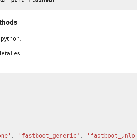
ethods
 python.
etalles
one'
,
'fastboot_generic'
,
'fastboot_unlo