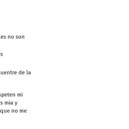
les no son
ds
cuentre de la
speten mi
s mia y
a que no me