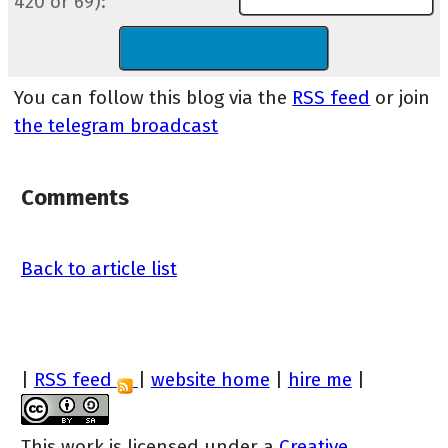
420 or 69):
You can follow this blog via the
RSS feed
or join
the telegram broadcast
Comments
Back to article list
|
RSS feed
|
website home
|
hire me
|
This work is licensed under a
Creative