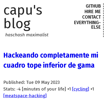
capu's
GITHUB
HIRE ME
CONTACT
blog
EVERYTHING-
ELSE
haschash maximalist
Hackeando completamente mi
cuadro tope inferior de gama
Published: Tue 09 May 2023
Stats: -4 [minutes of your life] +1
[cycling]
+1
[meatspace-hacking]